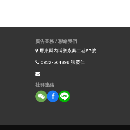
廣告業務 / 聯絡我們
屏東縣內埔鄉永興二巷57號
0922-564896 張慶仁
社群連結