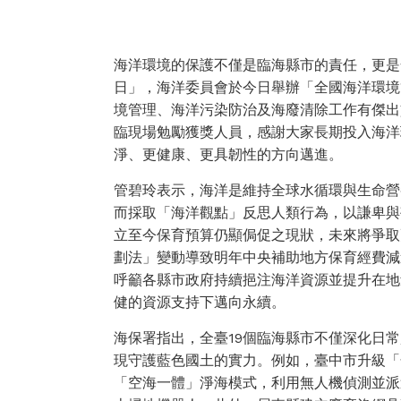
海洋環境的保護不僅是臨海縣市的責任，更是
日」，海洋委員會於今日舉辦「全國海洋環境
境管理、海洋污染防治及海廢清除工作有傑出
臨現場勉勵獲獎人員，感謝大家長期投入海洋
淨、更健康、更具韌性的方向邁進。
管碧玲表示，海洋是維持全球水循環與生命營
而採取「海洋觀點」反思人類行為，以謙卑與
立至今保育預算仍顯侷促之現狀，未來將爭取
劃法」變動導致明年中央補助地方保育經費減
呼籲各縣市政府持續挹注海洋資源並提升在地
健的資源支持下邁向永續。
海保署指出，全臺19個臨海縣市不僅深化日
現守護藍色國土的實力。例如，臺中市升級「
「空海一體」淨海模式，利用無人機偵測並派