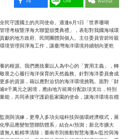
Line
FB
WeChat
全民守護國土的共同使命。適逢6月1日「世界珊瑚
管理考核暨淨海大聯盟頒獎典禮」，表彰對我國海域環
貢獻的地方政府、民間團體與個人。主任委員管碧玲親
環境管理與淨海工作，讓臺灣海洋環境持續朝向更乾
養的根源。我們應捨棄以人為中心的「實用主義」，轉
敬畏之心履行海洋保育的天然義務。針對海洋委員會成
更多的資源，藉以應對迫切的海洋環境挑戰。面對「財
逾8千萬元之困境，應由地方統籌分配款項支出，特別
量能，共同承接守護蔚藍家園的使命，讓海洋環境在穩
常監測與演練，更導入多項尖端科技與循環經濟模式，展
化學品應變智慧聯防體系」結合AI預測；新北市擴大
遣無人船精準清除；臺南市則推動智慧海灘AI監控與海