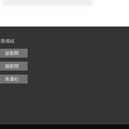
友善連結
波新聞
蹦新聞
美通社