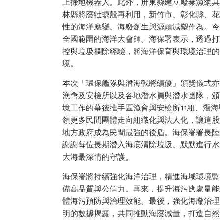
上掃地機器人。此外，屏東縣建立廢棄漁網具
林縣將廢牡蠣殼再利用，新竹市、彰化縣、花
性的海洋應變、海廢創生與源頭減塑作為。今
全國範圍的海洋大會師。海保署表示，透過打
控與垃圾攔除經驗，將海洋保育與環境治理的
境。
本次「環保艦隊與潛海戰將績優」頒獎儀式亦
漁會及安檢所以及各地潛水員與潛水團隊，頒
境工作的幕後推手區漁會與安檢所11組、潛海
領更多民間團體走向組織化與法人化，讓這股
地方政府成為民間最強的後盾。海保署署長陸
謝謝每位長期潛入海底清除垃圾、默默進行水
大海最深情的守護。
海保署將持續強化海洋治理，精進海域環境監
備高品質與公信力。再來，提升海污應處量能
體海污預防與治理效能。最後，強化海廢治理
明的數據揭露，共同推動海廢減量，打造自然