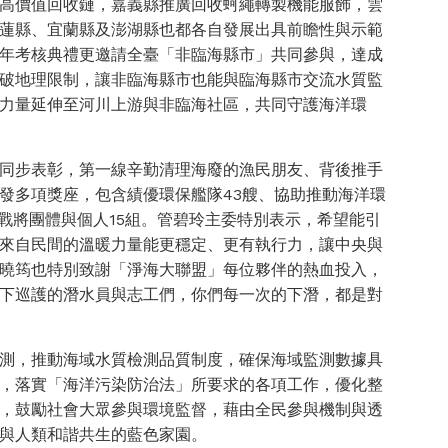
高價值回收鏈，嘉義縣推廣回收蚵繩轉製機能服飾，雲
蓮縣、宜蘭縣及澎湖縣也都各自發展出具前瞻性與示範
年考核典禮更邀請全臺「非臨海縣市」共同參與，達成
破地理限制，讓非臨海縣市也能與臨海縣市交流水質監
力量延伸至河川上游與非臨海社區，共同守護海洋環
同步表彰，第一線辛勤清理海廢的漁民朋友、背後推手
發多項獎座，包含績優環保艦隊43艘、協助推動海洋環
戰將團體與個人15組。管碧玲主委特別表示，希望能引
來自民間的溫暖力量能更穩定、更有執行力，讓中央與
曉筠也特別致謝「淨海大聯盟」每位夥伴的熱血投入，
下巡護的潛水員與志工們，你們每一次的下潛，都是對
測，推動海域水質檢測品質制度，確保海域監測數據具
，落實「海洋污染防治法」所要求的各項工作，優化整
，鼓勵社會大眾參與環境監督，藉由全民參與機制與透
與人類和諧共生的藍色家園。