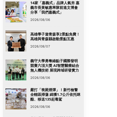
14家「嘉義式」品牌人氣夯 嘉
義市長黃敏惠率隊前進文博會
分享「我們嘉義式」
2026/08/06
高雄學子遊青森享2景點免費！
高雄與青森縣啟動景點互惠
2026/08/07
義守大學勇奪綠點子國際發明
競賽六項大獎 AI智慧醫療結合
無人機技術 展現跨域研發實力
2026/08/06
嚴打「喪屍煙彈」！新竹檢警
全轄區掃蕩 緝獲1.7公斤依托咪
酯、移送135起毒駕
2026/08/06