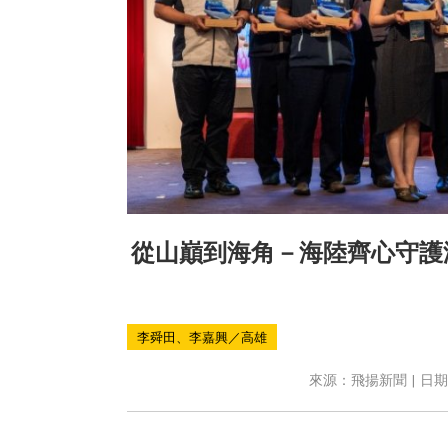
從山巔到海角－海陸齊心守護
李舜田、李嘉興／高雄
來源：飛揚新聞 | 日期：2