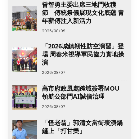
曾智勇主委出席三地門收穫
節 傳統祭儀展現文化底蘊 青
年薪傳注入新活力
2026/08/09
「2026城鎮韌性防空演習」登
場 周春米視導軍民協力實地操
演
2026/08/07
高市府政風處跨域簽署MOU
領航公部門AI誠信治理
2026/08/07
「怪老翁」郭清文當街表演鍋
鏟上「打甘樂」