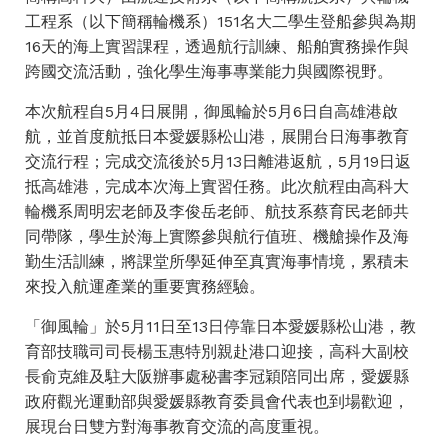
工程系（以下簡稱輪機系）151名大二學生登船參與為期
16天的海上實習課程，透過航行訓練、船舶實務操作與
跨國交流活動，強化學生海事專業能力與國際視野。
本次航程自5月4日展開，御風輪於5月6日自高雄港啟
航，並首度航抵日本愛媛縣松山港，展開台日海事教育
交流行程；完成交流後於5月13日離港返航，5月19日返
抵高雄港，完成本次海上實習任務。此次航程由高科大
輪機系周明宏老師及李俊岳老師、航技系蔡育民老師共
同帶隊，學生於海上實際參與航行值班、機艙操作及海
勤生活訓練，將課堂所學延伸至真實海事情境，累積未
來投入航運產業的重要實務經驗。
「御風輪」於5月11日至13日停靠日本愛媛縣松山港，教
育部技職司司長楊玉惠特別親赴港口迎接，高科大副校
長俞克維及駐大阪辦事處秘書李冠穎陪同出席，愛媛縣
政府觀光運動部與愛媛縣教育委員會代表也到場歡迎，
展現台日雙方對海事教育交流的高度重視。