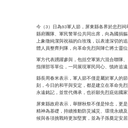
今（3）日為93軍人節，屏東縣各界於忠烈
縣府團隊、軍民警單位共同出席，向為國捐軀
上象徵純潔與祝福的白玫瑰，以表達深切的追
體人員整齊列隊，向革命先烈與陣亡將士靈位
軍方代表踴躍參與，包括空軍第六混合聯隊、
指揮部等單位，一同展現軍民同心、慎終追遠
縣長周春米表示，軍人節不僅是屬於軍人的節
刻，今日的和平與安定，都是建立在革命先烈
永遠銘記，並世代傳承，也祈願先烈庇佑國家
屏東縣政府表示，舉辦秋祭不僅是悼念，更是
精神為基礎，持續推動防災減災、環境永續及
候與各項挑戰時更加堅實，並為子孫奠定安居