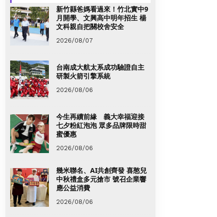
新竹縣爸媽看過來！竹北實中9
月開學、文興高中明年招生 楊
文科親自把關校舍安全
2026/08/07
台南成大航太系成功驗證自主
研製火箭引擎系統
2026/08/06
今生再續前緣 義大幸福迎接
七夕粉紅泡泡 眾多品牌限時甜
蜜優惠
2026/08/06
幾米聯名、AI共創齊發 喜憨兒
中秋禮盒多元搶市 號召企業響
應公益消費
2026/08/06