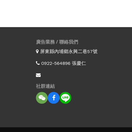
廣告業務 / 聯絡我們
屏東縣內埔鄉永興二巷57號
0922-564896 張慶仁
社群連結