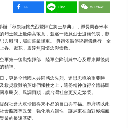
Line
FB
WeChat
祠舉辦「秋祭緬懷先烈暨陣亡將士祭典」，縣長周春米率
的烈士致上最崇高敬意，並逐一致意烈士遺族代表，獻
思與慰問，場面莊嚴隆重。 典禮依循傳統禮儀進行，全
上香、獻花，表達無限懷念與崇敬。
空軍第一後勤指揮部、陸軍空降訓練中心及屏東縣後備
的精神。
日，更是全體國人共同感念先烈、追思忠魂的重要時
及救災救難的英雄們犧牲之上，這份精神值得全體縣民
國泰民安、風調雨順，讓台灣社會更安定繁榮。
提醒社會大眾珍惜得來不易的自由與幸福。縣府將以此
社會照護等政策，強化地方韌性，讓屏東在面對極端氣
樂業的長遠基礎。