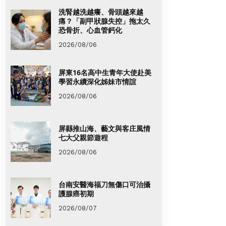
洗腎越洗越癢、骨頭越來越
痛？「副甲狀腺失控」拖太久
恐骨折、心血管鈣化
2026/08/06
屏東16名高中生青年大使赴美
學習永續深化姊妹市情誼
2026/08/06
屏縣推山海、藝文與客庄風情
七大父親節遊程
2026/08/06
台南安醫海福刀無傷口可治攝
護腺癌初期
2026/08/07