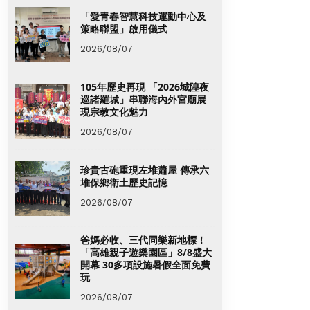
「愛青春智慧科技運動中心及
策略聯盟」啟用儀式
2026/08/07
105年歷史再現 「2026城隍夜
巡諸羅城」串聯海內外宮廟展
現宗教文化魅力
2026/08/07
珍貴古砲重現左堆蕭屋 傳承六
堆保鄉衛土歷史記憶
2026/08/07
爸媽必收、三代同樂新地標！
「高雄親子遊樂園區」8/8盛大
開幕 30多項設施暑假全面免費
玩
2026/08/07