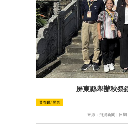
屏東縣舉辦秋祭
黃春眠/ 屏東
來源：飛揚新聞 | 日期：2