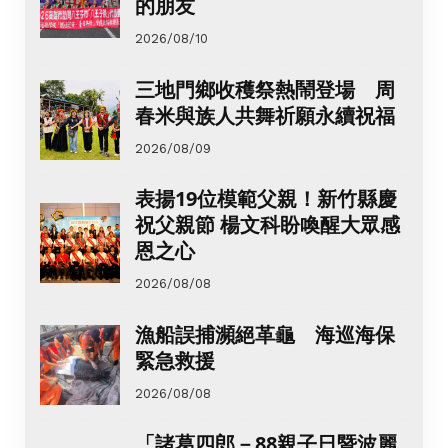
的朋友
2026/08/10
三地門鄉收穫祭熱鬧登場 周
春米與族人共舞祈願永續祝福
2026/08/09
表揚19位模範父親！新竹縣慶
祝父親節 楊文科盼喚醒大眾感
恩之心
2026/08/08
漁船誤捕瀕絕革龜 海巡海保
緊急救援
2026/08/08
「諸葛四郎－88親子日暨波麗