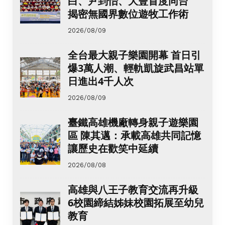
白、尹到怡、大豐首度同台
揭密無國界數位遊牧工作術
2026/08/09
全台最大親子樂園開幕 首日引
爆3萬人潮、輕軌凱旋武昌站單
日進出4千人次
2026/08/09
臺鐵高雄機廠轉身親子遊樂園
區 陳其邁：承載高雄共同記憶
讓歷史在歡笑中延續
2026/08/08
高雄與八王子教育交流再升級
6校園締結姊妹校園拓展至幼兒
教育