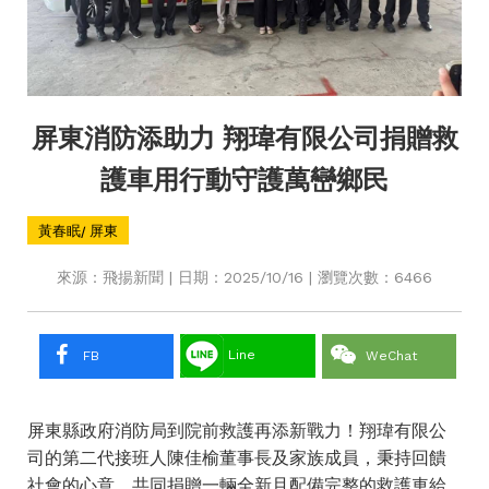
屏東消防添助力 翔瑋有限公司捐贈救
護車用行動守護萬巒鄉民
黃春眠/ 屏東
來源：飛揚新聞 | 日期：2025/10/16 | 瀏覽次數：6466
Line
FB
WeChat
屏東縣政府消防局到院前救護再添新戰力！翔瑋有限公
司的第二代接班人陳佳榆董事長及家族成員，秉持回饋
社會的心意，共同捐贈一輛全新且配備完整的救護車給