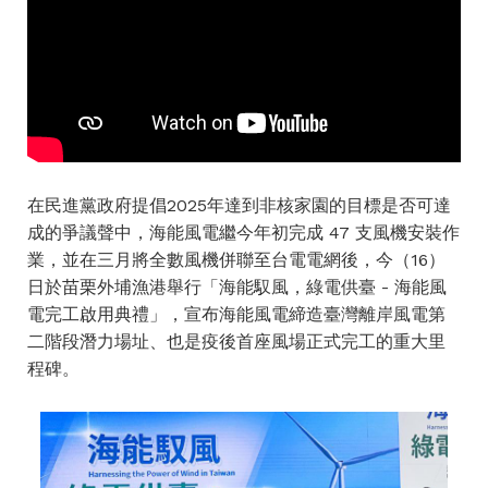
在民進黨政府提倡2025年達到非核家園的目標是否可達
成的爭議聲中，海能風電繼今年初完成 47 支風機安裝作
業，並在三月將全數風機併聯至台電電網後，今（16）
日於苗栗外埔漁港舉行「海能馭風，綠電供臺 - 海能風
電完工啟用典禮」，宣布海能風電締造臺灣離岸風電第
二階段潛力場址、也是疫後首座風場正式完工的重大里
程碑。