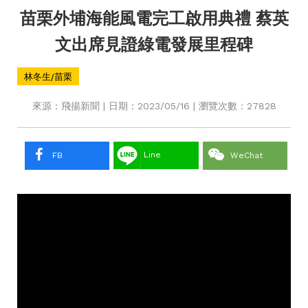
苗栗外埔海能風電完工啟用典禮 蔡英
文出席見證綠電發展里程碑
林冬生/苗栗
來源：飛揚新聞 | 日期：2023/05/16 | 瀏覽次數：27828
Line
FB
WeChat