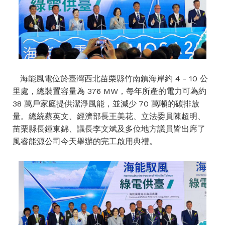
海能風電位於臺灣西北苗栗縣竹南鎮海岸約 4 - 10 公
里處，總裝置容量為 376 MW，每年所產的電力可為約
38 萬戶家庭提供潔淨風能，並減少 70 萬噸的碳排放
量。總統蔡英文、經濟部長王美花、立法委員陳超明、
苗栗縣長鍾東錦、議長李文斌及多位地方議員皆出席了
風睿能源公司今天舉辦的完工啟用典禮。