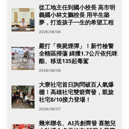
從工地主任到國小校長 高市明
義國小林文鵬校長 用半生築
夢，打造孩子一生的希望工程
2026/08/06
嚴打「喪屍煙彈」！新竹檢警
全轄區掃蕩 緝獲1.7公斤依托咪
酯、移送135起毒駕
2026/08/06
大寮社宅首日詢問破百人氣爆
棚！高雄社宅雙箭齊發，凱旋
社宅8/10接力登場！
2026/08/07
幾米聯名、AI共創齊發 喜憨兒