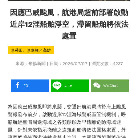
因應巴威颱風，航港局超前部署啟動
近岸12浬船舶淨空，滯留船舶將依法
處置
李舜田、李嘉興／高雄
來源：飛揚新聞 | 日期：2026/07/07 | 瀏覽次數：4237
Line
FB
WeChat
為因應巴威颱風即將來襲，交通部航港局將於海上颱風
警報發布前夕，啟動近岸12浬海域警戒區管制機制，呼
籲航經臺灣周邊海域之各類船舶及早遠離危險海域避
風，針對未依指示撤離之違規商船將依法嚴格處置，外
籍商船將依商港法裁處禁止進港，本國籍商船則將依法