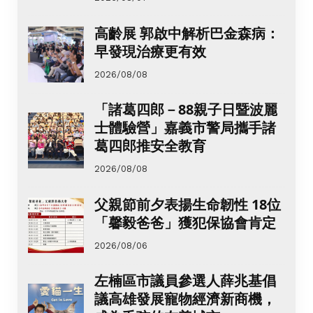
高齡展 郭啟中解析巴金森病：
早發現治療更有效
2026/08/08
「諸葛四郎－88親子日暨波麗
士體驗營」嘉義市警局攜手諸
葛四郎推安全教育
2026/08/08
父親節前夕表揚生命韌性 18位
「馨毅爸爸」獲犯保協會肯定
2026/08/06
左楠區市議員參選人薛兆基倡
議高雄發展寵物經濟新商機，