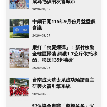
成為毛孩的友善城市
2026/08/07
中鋼召開115年9月份月盤盤價
會議
2026/08/07
嚴打「喪屍煙彈」！新竹檢警
全轄區掃蕩 緝獲1.7公斤依托咪
酯、移送135起毒駕
2026/08/06
台南成大航太系成功驗證自主
研製火箭引擎系統
2026/08/06
犯保協會舉辦「馨毅爸爸」父