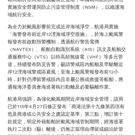
實施安全營運與防止污染管理制度（NSM），以維護海
域航行安全。
為全力於颱風影響前完成近岸海域淨空，航港局實施
「海警發布前近岸12浬海域淨空措施」，於海上颱風警
報發布前啟動預警機制，透過航行警告電傳
（NAVTEX）、船舶自動識別系統（AIS）訊文及船舶交
通服務中心（VTS）以特高頻無線電（VHF）等多元管
道，持續發布防災告警，籲請警戒區內船舶及早駛離近
岸12浬海域警戒區避風；至海上颱風警報發布前12小
時，針對仍滯留警戒區內且非屬公務或救援等船舶，將
通報海洋委員會海巡署執行勸離及必要驅離作業。
航港局強調，為強化颱風期間近岸海域安全管理，該局
已於115年4月27日修正發布「商港法第十九條第四項有
危及商港或公共安全之虞認定基準」第三點，增訂第十
款規定，明定外籍船舶於颱風海域管制期間，經海巡署
執行二次勸（驅）離後，仍無正當理由滯留或錨泊於管