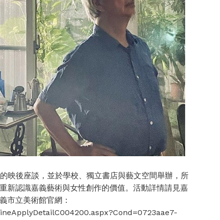
彩的映後座談，並於學校、獨立書店與藝文空間舉辦，所
重新認識嘉義藝術與女性創作的價值。活動詳情請見嘉
義市立美術館官網：
OnlineApplyDetailC004200.aspx?Cond=0723aae7-