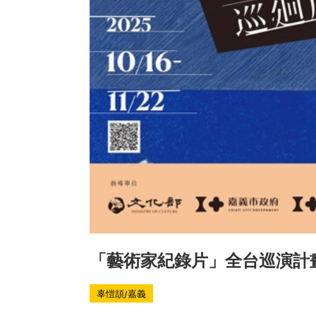
「藝術家紀錄片」全台巡演計畫
辜愷頡/嘉義