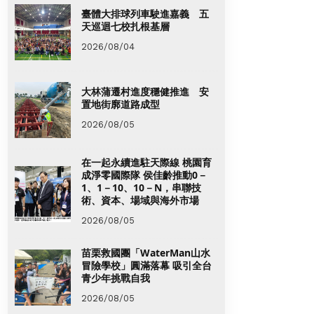
臺體大排球列車駛進嘉義 五
天巡迴七校扎根基層
2026/08/04
大林蒲遷村進度穩健推進 安
置地街廓道路成型
2026/08/05
在一起永續進駐天際線 桃園育
成淨零國際隊 侯佳齡推動0－
1、1－10、10－N，串聯技
術、資本、場域與海外市場
2026/08/05
苗栗救國團「WaterMan山水
冒險學校」圓滿落幕 吸引全台
青少年挑戰自我
2026/08/05