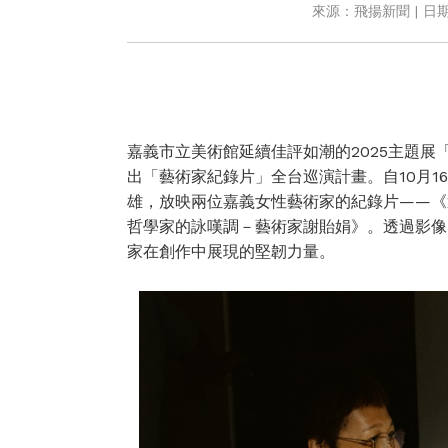
來源：飛揚新聞 | 日期：2
嘉義市立美術館延續佳評如潮的2025主題展「Pra
出「藝術家紀錄片」全台巡演計畫。自10月1
雄，放映兩位嘉義女性藝術家的紀錄片——《
哲學家的詠嘆調－藝術家謝貽娟》。透過影像
家在創作中展現的堅韌力量。