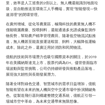
里，效率是人工巡查的2倍以上。無人機還能識別地面垃
圾，並自動推送至環衛工人手機端，實現“智能發現—快
速清理”的閉環管理。
在廣州增城、從化等農業區，極飛科技的農業無人機不
僅能噴灑農藥、投喂飼料，還能通過多光譜成像監測作
物長勢，幫助農戶精準管理農田。隨著低空物流試點推
進，無人機甚至能直接運送蝦苗、飼料，大幅降低運輸
成本。除此之外，還廣泛用於消防和民間物流。
億航的技術與市場潛力也吸引國際資本的關注，於2019
年在美國納斯達克上市，股票代碼為EH。儘管曾面臨市
場波動與監管挑戰，公司仍持續研發與推動產品落地，
展現強大韌性與長期發展潛力。
隨著全球對綠色交通、智慧城市的需求日益增加，億航
智能有望在未來的無人機與空中交通市場中扮演關鍵角
色。從製造飛行器到構建整體交通系統，億航正引領一
場城市空中革命，為未來交通帶來無限想像。