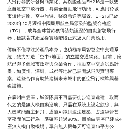
人飛行器的研發與商業化。其旗艦產品EH216是一款雙
座自駕空中飛行器，具備全自動飛行功能，可應用於城
市短途運輸、空中旅遊、醫療急送等場景。EH216已於
2023年10月獲得中國民用航空局頒發的型號合格證
（TC），成為全球首款獲得該類認證的自動駕駛飛行
器，標誌著其產品從實驗階段正式邁入商業應用。
億航不僅專注於產品本身，也積極布局智慧空中交通系
統，致力打造「空中+地面」的立體交通網路。目前，億
航已與多個城市政府與企業合作，推動空中交通試點計
畫，如廣州、深圳、成都等地皆已展開試飛與實證專
案。這些合作有助於建構未來城市的低空飛行標準與基
礎設施。
在廣州白雲區，城管隊員不再需要徒步巡查違建，取而
代之的是無人機自動巡航。只需在系統上設定航線，無
人機就能自主起飛，通過AI識別違法建築、占道經營甚
至夜間施工行為，準確率超過80%。目前白雲區已建成4
座無人機自動機場，單台無人機每天可巡查15平方公