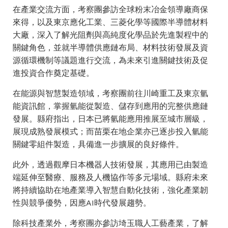
在產業交流方面，考察團參訪全球粉末冶金領導廠商保
來得，以及東京應化工業、三菱化學等國際半導體材料
大廠，深入了解光阻劑與高純度化學品於先進製程中的
關鍵角色，並就半導體供應鏈布局、材料技術發展及資
源循環機制等議題進行交流，為未來引進關鍵技術及促
進投資合作奠定基礎。
在能源與智慧製造領域，考察團前往川崎重工及東京氫
能資訊館，掌握氫能從製造、儲存到應用的完整供應鏈
發展。縣府指出，日本已將氫能應用推展至城市層級，
展現成熟發展模式；而苗栗在地企業亦已逐步投入氫能
關鍵零組件製造，具備進一步擴展的良好條件。
此外，透過觀摩日本機器人技術發展，其應用已由製造
端延伸至醫療、服務及人機協作等多元場域。縣府未來
將持續協助在地產業導入智慧自動化技術，強化產業韌
性與競爭優勢，因應AI時代發展趨勢。
除科技產業外，考察團亦參訪埼玉職人工藝產業，了解