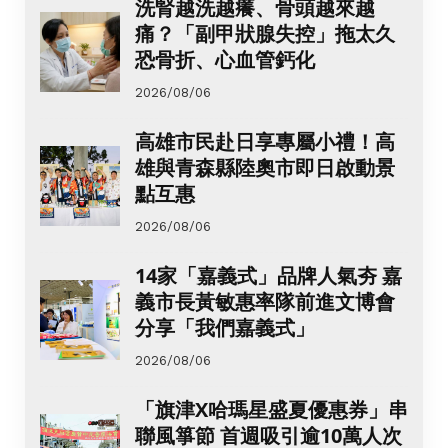
洗腎越洗越癢、骨頭越來越
痛？「副甲狀腺失控」拖太久
恐骨折、心血管鈣化
2026/08/06
高雄市民赴日享專屬小禮！高
雄與青森縣陸奧市即日啟動景
點互惠
2026/08/06
14家「嘉義式」品牌人氣夯 嘉
義市長黃敏惠率隊前進文博會
分享「我們嘉義式」
2026/08/06
「旗津X哈瑪星盛夏優惠券」串
聯風箏節 首週吸引逾10萬人次