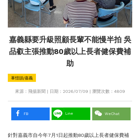
嘉義縣要升級照顧長輩不能慢半拍 吳
品叡主張推動80歲以上長者健保費補
助
辜愷頡/嘉義
來源：飛揚新聞 | 日期：2026/07/09 | 瀏覽次數：4809
Line
FB
WeChat
針對嘉義市自今年7月1日起推動80歲以上長者健保費補