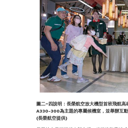
圖二
~
四說明：長榮航空放大機型首班飛航高
A330-300
為主題的專屬候機室，並舉辦互
(
長榮航空提供
)