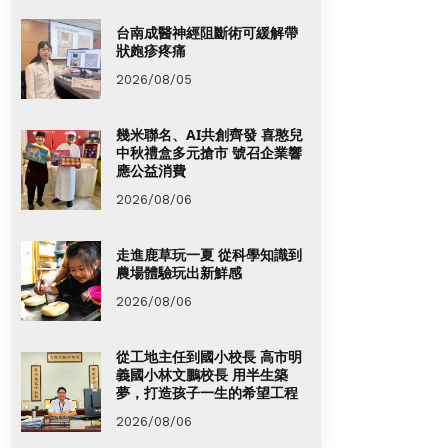
台南成醫神經阻斷術可緩解帶
狀皰疹疼痛
2026/08/05
幾米聯名、AI共創齊發 喜憨兒
中秋禮盒多元搶市 號召企業響
應公益消費
2026/08/06
走進鹿草玩一夏 從科學知識到
農場體驗玩出新鮮感
2026/08/06
從工地主任到國小校長 高市明
義國小林文鵬校長 用半生築
夢，打造孩子一生的希望工程
2026/08/06