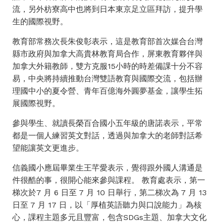
流，另外枋寮高中也將到日本東京足立區拜訪，提升學
生的國際視野。
教育部常務次長朱俊彰表示，這是教育部首次媒合台灣
縣市政府與加拿大高貴林教育局合作，屏東教育夥伴與
加拿大外籍教師，雙方克服15小時的時差備課十分不容
易，中央將持續推動台灣雙語教育與國際交流，包括辦
理國中小的夏令營、青年百億海外圓夢基金，讓學生拓
展國際視野。
參與學生、就讀長榮百合國小五年級的唐諾表示，平常
都是一個人練習英文對話，透過與加拿大的老師對話希
望能讓英文更進步。
信義國小應屆畢業生王芊愛表示，覺得跟外國人溝通是
件很酷的事，很開心能來參與課程。 教育處表示，第一
梯次於7 月 6 日至 7 月 10 日舉行，第二梯次為 7 月 13
日至 7 月 17 日，以「厚植英語聽力與口說能力」為核
心，課程主題多元且豐富，包含SDGs主題、加拿大文化