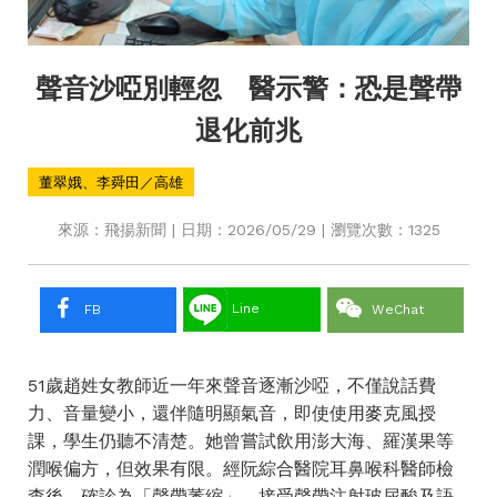
聲音沙啞別輕忽 醫示警：恐是聲帶
退化前兆
董翠娥、李舜田／高雄
來源：飛揚新聞 | 日期：2026/05/29 | 瀏覽次數：1325
Line
FB
WeChat
51歲趙姓女教師近一年來聲音逐漸沙啞，不僅說話費
力、音量變小，還伴隨明顯氣音，即使使用麥克風授
課，學生仍聽不清楚。她曾嘗試飲用澎大海、羅漢果等
潤喉偏方，但效果有限。經阮綜合醫院耳鼻喉科醫師檢
查後，確診為「聲帶萎縮」，接受聲帶注射玻尿酸及語