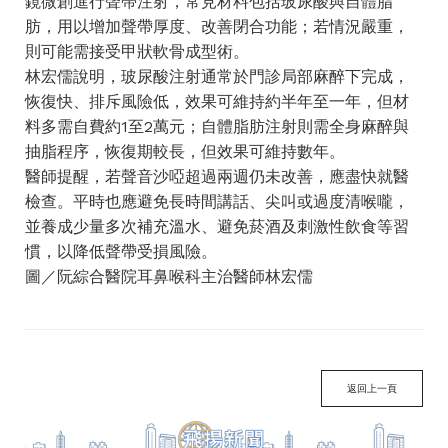
鏡微創進行聲帶注射，常見材料包括玻尿酸與自體脂
肪，用以增加聲帶厚度、改善閉合功能；若情況嚴重，
則可能需接受甲狀軟骨成型術。
林宏儒說明，玻尿酸注射通常於門診局部麻醉下完成，
恢復快、排斥風險低，效果可維持約半年至一年，但材
料多需自費約1至2萬元；自體脂肪注射則需全身麻醉與
抽脂程序，恢復期較長，但效果可維持數年。
醫師提醒，若聲音沙啞超過兩週仍未改善，應盡快就醫
檢查。平時也應避免長時間講話、尖叫或過度清喉嚨，
並養成少量多次補充溫水、避免菸酒及刺激性飲食等習
慣，以降低聲帶受損風險。
圖／阮綜合醫院耳鼻喉科主治醫師林宏儒
返回上一頁