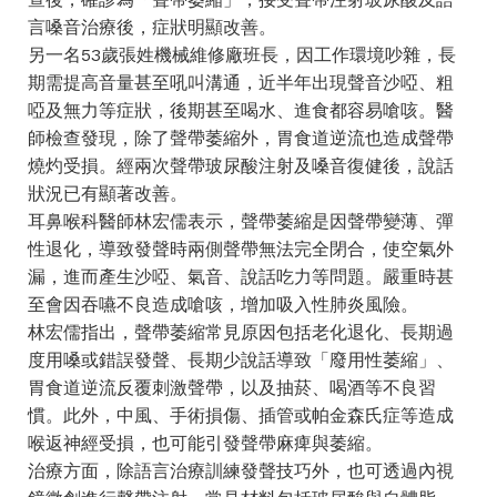
言嗓音治療後，症狀明顯改善。
另一名53歲張姓機械維修廠班長，因工作環境吵雜，長
期需提高音量甚至吼叫溝通，近半年出現聲音沙啞、粗
啞及無力等症狀，後期甚至喝水、進食都容易嗆咳。醫
師檢查發現，除了聲帶萎縮外，胃食道逆流也造成聲帶
燒灼受損。經兩次聲帶玻尿酸注射及嗓音復健後，說話
狀況已有顯著改善。
耳鼻喉科醫師林宏儒表示，聲帶萎縮是因聲帶變薄、彈
性退化，導致發聲時兩側聲帶無法完全閉合，使空氣外
漏，進而產生沙啞、氣音、說話吃力等問題。嚴重時甚
至會因吞嚥不良造成嗆咳，增加吸入性肺炎風險。
林宏儒指出，聲帶萎縮常見原因包括老化退化、長期過
度用嗓或錯誤發聲、長期少說話導致「廢用性萎縮」、
胃食道逆流反覆刺激聲帶，以及抽菸、喝酒等不良習
慣。此外，中風、手術損傷、插管或帕金森氏症等造成
喉返神經受損，也可能引發聲帶麻痺與萎縮。
治療方面，除語言治療訓練發聲技巧外，也可透過內視