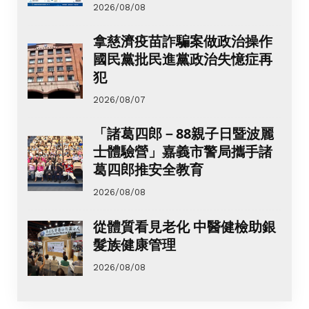
2026/08/08
拿慈濟疫苗詐騙案做政治操作
國民黨批民進黨政治失憶症再
犯
2026/08/07
「諸葛四郎－88親子日暨波麗
士體驗營」嘉義市警局攜手諸
葛四郎推安全教育
2026/08/08
從體質看見老化 中醫健檢助銀
髮族健康管理
2026/08/08