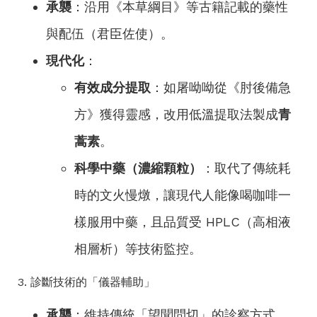
承襲
：沿用《本草綱目》等古籍記載的藥性
與配伍（君臣佐使）。
現代化
：
有效成分提取
：如屠呦呦從《肘後備急
方》獲得靈感，改用低溫提取法製成
青
蒿素
。
科學中藥（濃縮顆粒）
：取代了傳統耗
時的文火慢燉，讓現代人能像喝咖啡一
樣服用中藥，且品質受 HPLC（高相液
相層析）等技術監控。
3. 診斷技術的「儀器輔助」
承襲
：維持傳統「望聞問切」的診察方式。