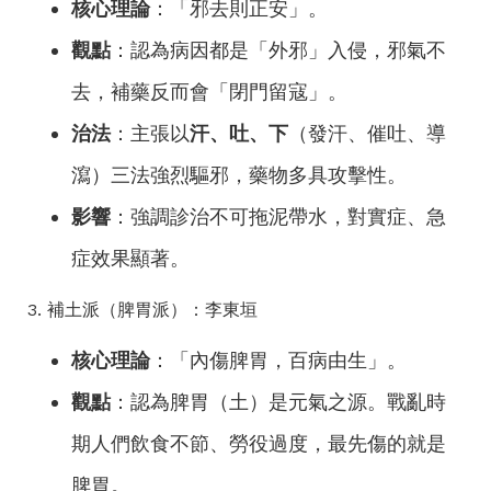
核心理論
：「邪去則正安」。
觀點
：認為病因都是「外邪」入侵，邪氣不
去，補藥反而會「閉門留寇」。
治法
：主張以
汗、吐、下
（發汗、催吐、導
瀉）三法強烈驅邪，藥物多具攻擊性。
影響
：強調診治不可拖泥帶水，對實症、急
症效果顯著。
3. 補土派（脾胃派）：李東垣
核心理論
：「內傷脾胃，百病由生」。
觀點
：認為脾胃（土）是元氣之源。戰亂時
期人們飲食不節、勞役過度，最先傷的就是
脾胃。