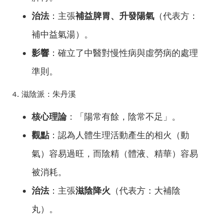
治法
：主張
補益脾胃、升發陽氣
（代表方：
補中益氣湯）。
影響
：確立了中醫對慢性病與虛勞病的處理
準則。
4. 滋陰派：朱丹溪
核心理論
：「陽常有餘，陰常不足」。
觀點
：認為人體生理活動產生的相火（動
氣）容易過旺，而陰精（體液、精華）容易
被消耗。
治法
：主張
滋陰降火
（代表方：大補陰
丸）。