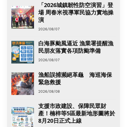
「2026城鎮韌性防空演習」登
場 周春米視導軍民協力實地操
演
2026/08/07
白海豚颱風逼近 漁業署提醒漁
民朋友落實各項防颱準備
2026/08/07
漁船誤捕瀕絕革龜 海巡海保
緊急救援
2026/08/08
支援市政建設、保障民眾財
產！楠梓等5區最新地形圖將於
8月20日正式上線