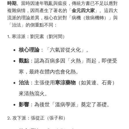
時期
。當時因連年戰亂與瘟疫，傳統方書已不足以應對
複雜病情，因而產生了著名的「
金元四大家
」。這四大
流派的理論差異，核心在於對「病機（致病機轉）」與
「治法」的側重點不同：
1. 寒涼派：劉完素（劉河間）
核心理論
：「六氣皆從火化」。
觀點
：認為百病多因「火熱」而起，即便受
寒，最終在體內也會化熱。
治法
：主張使用
寒涼藥物
（如黃連、石膏）
來清熱瀉火。
影響
：為後世「溫病學派」奠定了基礎。
2. 攻下派：張從正（張子和）