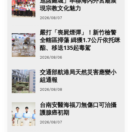
巡諸羅城」串聯海內外宮廟展
現宗教文化魅力
2026/08/07
嚴打「喪屍煙彈」！新竹檢警
全轄區掃蕩 緝獲1.7公斤依托咪
酯、移送135起毒駕
2026/08/06
交通部航港局天然災害應變小
組通報
2026/08/08
台南安醫海福刀無傷口可治攝
護腺癌初期
2026/08/07