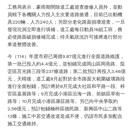
工務局表示，豪雨期間除道工處巡查搶修人員外，並動
員轄下各機關人力投入主次要道路搶通，目前已出動機
具220輛，人力240人；另部分老化路面損壞巡查，一旦
發現坑洞立即進行填補，道工處每日動員16組工班，務
必使路面破損修補完成；待天氣狀況許可後將進行部分
車道整體改善。
今（114）年度市府已籌措9.87億元進行全面道路維護，
第一批已投入約4.4億元，並刨鋪完成岡山區岡燕路、茄
萣區莒光路三段等237條道路；第二批預計再投入3.46億
元，天晴後，道工處8月起對於全市路面大範圍破壞路段
進行全面刨鋪，預計將於8月完成大社區和平路一段、梓
官區嘉展路等；9月完成小港區沿海一路、前鎮區草衙一
路等；10月完成小港區康莊路等。另已向中央爭取約
2.58億元，預計刨鋪楠梓區德民路、新興區中山二路等
13條，施工中若交通改道造成不便，仍請市民多加配合
施工交通維持。