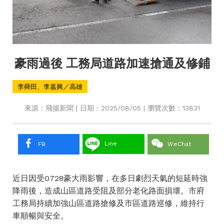
豪雨過後 工務局道路加速搶通及修鋪
李舜田、李嘉興／高雄
來源：飛揚新聞 | 日期：2025/08/05 | 瀏覽次數：13831
Line
FB
WeChat
近日因受0728豪大雨影響，在多日劇烈天氣的短延時強
降雨後，造成山區道路受阻及部分老化路面損壞。市府
工務局持續加強山區道路搶修及市區道路巡修，維持行
車順暢與安全。