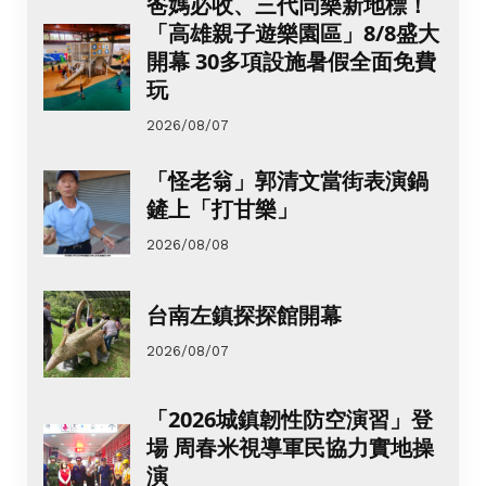
爸媽必收、三代同樂新地標！
「高雄親子遊樂園區」8/8盛大
開幕 30多項設施暑假全面免費
玩
2026/08/07
「怪老翁」郭清文當街表演鍋
鏟上「打甘樂」
2026/08/08
台南左鎮探探館開幕
2026/08/07
「2026城鎮韌性防空演習」登
場 周春米視導軍民協力實地操
演