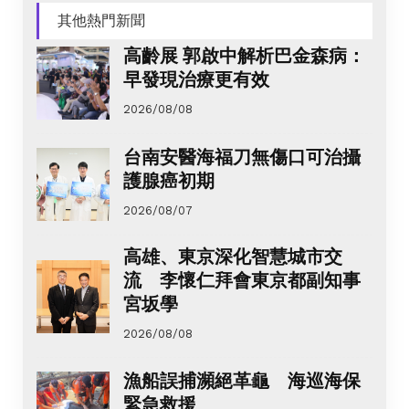
其他熱門新聞
高齡展 郭啟中解析巴金森病：
早發現治療更有效
2026/08/08
台南安醫海福刀無傷口可治攝
護腺癌初期
2026/08/07
高雄、東京深化智慧城市交
流 李懷仁拜會東京都副知事
宮坂學
2026/08/08
漁船誤捕瀕絕革龜 海巡海保
緊急救援