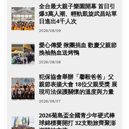
全台最大親子樂園開幕 首日引
爆3萬人潮、輕軌凱旋武昌站單
日進出4千人次
2026/08/09
愛心傳愛 揪團捐血 歡慶父親節
挽袖熱血送烤鴨
2026/08/08
犯保協會舉辦「馨毅爸爸」父
親節表揚大會 18位父親受獎 展
現司法保護關懷的溫度與力量
2026/08/07
2026菊島盃全國青少年硬式棒
球錦標賽開打 32支勁旅齊聚澎