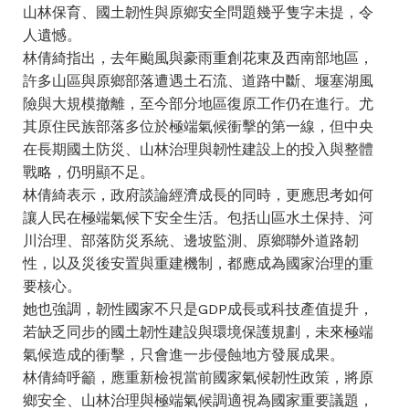
山林保育、國土韌性與原鄉安全問題幾乎隻字未提，令
人遺憾。
林倩綺指出，去年颱風與豪雨重創花東及西南部地區，
許多山區與原鄉部落遭遇土石流、道路中斷、堰塞湖風
險與大規模撤離，至今部分地區復原工作仍在進行。尤
其原住民族部落多位於極端氣候衝擊的第一線，但中央
在長期國土防災、山林治理與韌性建設上的投入與整體
戰略，仍明顯不足。
林倩綺表示，政府談論經濟成長的同時，更應思考如何
讓人民在極端氣候下安全生活。包括山區水土保持、河
川治理、部落防災系統、邊坡監測、原鄉聯外道路韌
性，以及災後安置與重建機制，都應成為國家治理的重
要核心。
她也強調，韌性國家不只是GDP成長或科技產值提升，
若缺乏同步的國土韌性建設與環境保護規劃，未來極端
氣候造成的衝擊，只會進一步侵蝕地方發展成果。
林倩綺呼籲，應重新檢視當前國家氣候韌性政策，將原
鄉安全、山林治理與極端氣候調適視為國家重要議題，