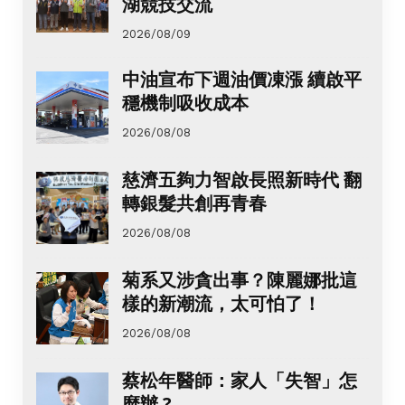
湖競技交流
2026/08/09
中油宣布下週油價凍漲 續啟平
穩機制吸收成本
2026/08/08
慈濟五夠力智啟長照新時代 翻
轉銀髮共創再青春
2026/08/08
菊系又涉貪出事？陳麗娜批這
樣的新潮流，太可怕了！
2026/08/08
蔡松年醫師：家人「失智」怎
麼辦 ?