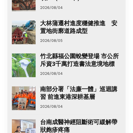
2026/08/04
大林蒲遷村進度穩健推進 安
置地街廓道路成型
2026/08/05
竹北縣福公園蛻變登場 市公所
斥資3千萬打造書法意境地標
2026/08/04
南部分署「法廉一體」巡迴講
習 前進東港深耕基層
2026/08/04
台南成醫神經阻斷術可緩解帶
狀皰疹疼痛