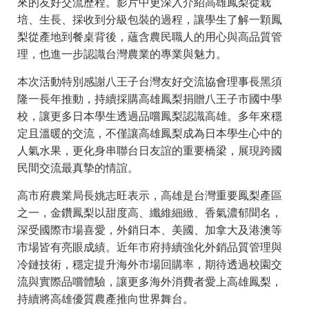
來的友好交流歷程。影片中更深入介紹高雄鳳梨從栽
培、生長、採收到分級包裝的過程，讓學生了解一顆鳳
梨從產地到餐桌背後，蘊含農民職人的用心與高品質管
理，也進一步認識台灣農業的專業與魅力。
本次活動特別感謝八王子台灣友好交流協會理事長黑須
隆一長年推動，持續採購高雄鳳梨捐贈八王子市國中學
校，讓更多日本學生透過品嚐鳳梨認識高雄。多年來穩
定且溫暖的交流，不僅讓高雄鳳梨成為日本學生心中的
人氣水果，更化身串聯台日友誼的重要橋梁，展現跨國
民間交流最真摯的情誼。
高市府農業局長姚志旺表示，高雄是台灣重要鳳梨產區
之一，金鑽鳳梨以甜度高、纖維細緻、香氣濃郁聞名，
深受國際市場喜愛，外銷日本、美國、加拿大及港澳等
市場皆有亮眼成績。近年市府持續強化外銷品質管理與
冷鏈技術，穩定提升海外市場回購率，期待透過校園交
流與實際品嚐體驗，讓更多海外消費者愛上高雄鳳梨，
持續將高雄優質農產推向世界舞台。