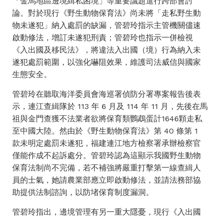
「金馬地區邊境緝私困境」等重要議題進行跨部會討
論。對於現行《野生動物保育法》尚未將「走私野生動
物未遂犯」納入處罰的缺漏，管碧玲指示主管機關儘速
啟動修法，增訂未遂犯刑責；管碧玲也指示一併檢視
《入出國及移民法》，將違法入出國（境）行為納入未
遂犯處罰範圍，以強化嚇阻效果，維護司法威信與國家
生態安全。
管碧玲在聽取海洋委員會海巡署偵防分署專案報告後表
示，連江查緝隊於 113 年 6 月及 114 年 11 月，先後在馬
祖與金門查獲不法業者欲將保育類鸚鵡蛋計1646顆走私
至中國大陸。然由於《野生動物保育法》第 40 條第 1
款未明定處罰未遂犯，福建連江地方檢察署承辦檢察官
僅能作成不起訴處分。管碧玲認為這顯示我國野生動物
保育法制尚不完備，若不補強將嚴重打擊第一線查緝人
員的士氣，她請農業部應立即啟動修法，並請法務部協
助提供法制諮詢，以防堵保育制度漏洞。
管碧玲指出，邊境管理有另一重大隱憂，現行《入出國