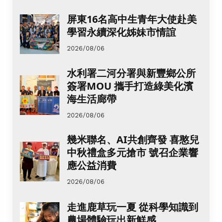
屏東16名高中生青年大使赴美
學習永續深化姊妹市情誼
2026/08/06
水利署二河分署與新豐鄉公所
簽署MOU 攜手打造綠美化濱
海生活廊帶
2026/08/06
幾米聯名、AI共創齊發 喜憨兒
中秋禮盒多元搶市 號召企業響
應公益消費
2026/08/06
走進鹿草玩一夏 從科學知識到
農場體驗玩出新鮮感