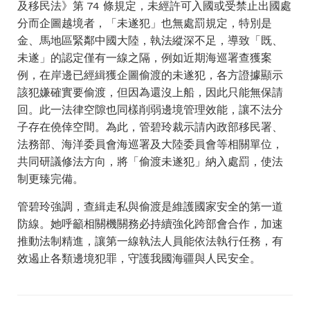
及移民法》第 74 條規定，未經許可入國或受禁止出國處
分而企圖越境者，「未遂犯」也無處罰規定，特別是
金、馬地區緊鄰中國大陸，執法縱深不足，導致「既、
未遂」的認定僅有一線之隔，例如近期海巡署查獲案
例，在岸邊已經緝獲企圖偷渡的未遂犯，各方證據顯示
該犯嫌確實要偷渡，但因為還沒上船，因此只能無保請
回。此一法律空隙也同樣削弱邊境管理效能，讓不法分
子存在僥倖空間。為此，管碧玲裁示請內政部移民署、
法務部、海洋委員會海巡署及大陸委員會等相關單位，
共同研議修法方向，將「偷渡未遂犯」納入處罰，使法
制更臻完備。
管碧玲強調，查緝走私與偷渡是維護國家安全的第一道
防線。她呼籲相關機關務必持續強化跨部會合作，加速
推動法制精進，讓第一線執法人員能依法執行任務，有
效遏止各類邊境犯罪，守護我國海疆與人民安全。