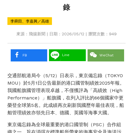
錄
李舜田、李嘉興／高雄
來源：飛揚新聞 | 日期：2026/05/12 | 瀏覽次數：949
Line
FB
WeChat
交通部航港局今（5/12）日表示，東京備忘錄（TOKYO
MOU）於5月1日公告最新的港口國管制績效2025年報。
我國船旗國管理表現卓越，不僅獲評為「高績效（High
Performance）」船旗國，在列入評比的66個國家中更
榮登全球第5名。此成績再次刷新我國歷年最佳表現，船
舶管理績效亦領先日本、德國、英國等海事大國。
東京備忘錄為全球最重要的港口國管制（PSC）合作組
織之一，旨在消弭次標準船所帶來的海事安全及海洋污