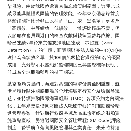
染風險。由於我國位處東京備忘錄管制範圍，該評比成
績最能具體體現國輪的管理效能。今年東京備忘錄首度
將船旗國評比分類由以往的「白、灰、黑名單」更名為
「高績效、中等績效、低績效」，惟評比標準不變，仍
以船舶在會員國港口的檢查次數與被留置數為依據。國
輪已連續2年於東京備忘錄地區達成「零留置（Zero
Detention）」的佳績，而我國財團法人驗船中心(CR)亦
獲評為高績效名單，於106個船級協會獲得第9名的優異
成績，充分顯示我國船舶監理制度已與國際標準接軌，
並成為全球船舶監理的標竿國家。
葉協隆局長強調，海運對我國的經濟發展至關重要，航
港局積極關注國籍船舶於全球海域航行安全及環保等議
題，並持續推動國際海事組織（IMO）各項公約之內國法
化，近年來更是偕同財團法人驗船中心(CR)推動國輪精
進管理專案，針對航行敏感區域及高風險航線之船舶實
施重點查核，另透過國際安全管理章程(ISM Code)評鑑
制度，督導航商落實風險管理與企業責任，未來將持續