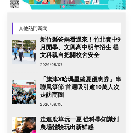
其他熱門新聞
新竹縣爸媽看過來！竹北實中9
月開學、文興高中明年招生 楊
文科親自把關校舍安全
2026/08/07
「旗津X哈瑪星盛夏優惠券」串
聯風箏節 首週吸引逾10萬人次
走訪商圈
2026/08/06
走進鹿草玩一夏 從科學知識到
農場體驗玩出新鮮感