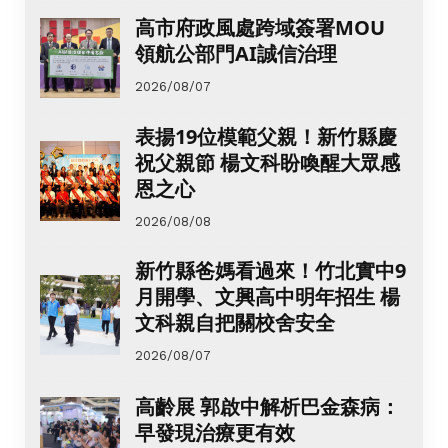
高市府政風處跨域簽署MOU
領航公部門AI誠信治理
2026/08/07
表揚19位模範父親！新竹縣慶
祝父親節 楊文科盼喚醒大眾感
恩之心
2026/08/08
新竹縣爸媽看過來！竹北實中9
月開學、文興高中明年招生 楊
文科親自把關校舍安全
2026/08/07
高齡展 郭啟中解析巴金森病：
早發現治療更有效