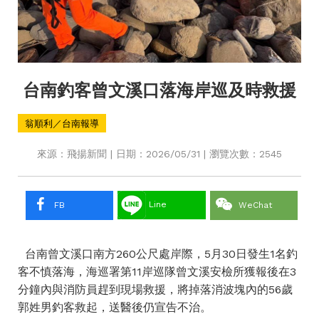
台南釣客曾文溪口落海岸巡及時救援
翁順利／台南報導
來源：飛揚新聞 | 日期：2026/05/31 | 瀏覽次數：2545
Line
FB
WeChat
台南曾文溪口南方260公尺處岸際，5月30日發生1名釣
客不慎落海，海巡署第11岸巡隊曾文溪安檢所獲報後在3
分鐘內與消防員趕到現場救援，將掉落消波塊內的56歲
郭姓男釣客救起，送醫後仍宣告不治。