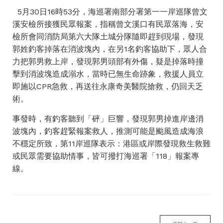
5月30日16時53分，海巡署南部分署第一一岸巡隊曾文
溪安檢所接獲民眾報案，指稱曾文溪口有民眾落海，安
檢所會同消防局第六大隊土城分隊隨即趕到現場，發現
郭姓釣客掉落在消波塊內，在另1名釣客協助下，眾人合
力把郭男救上岸，發現郭男頭部有外傷，疑是掉落時撞
擊到消波塊造成溺水，當時已無生命跡象，救援人員立
即施以CPR急救，再送往永康奇美醫院搶救，仍回天乏
術。
事發時，有釣客聽到「砰」巨響，發現郭男掉進岸邊消
波塊內，釣客趕緊報案救人，推測可能是颱風造成海浪
不穩定所致，第11岸巡隊表示：港區或岸際發現救生救難
或民眾需要協助情事，皆可撥打海巡署「118」報案專
線。