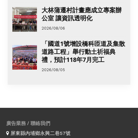
大林蒲遷村計畫應成立專案辦
公室 讓資訊透明化
2026/08/06
「國道1號增設橋科匝道及集散
道路工程」舉行動土祈福典
禮，預計118年7月完工
2026/08/05
廣告業務 / 聯絡我們
屏東縣內埔鄉永興二巷57號